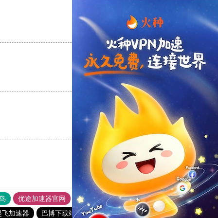
支持
[0]
反对
[0]
支持
[0]
反对
[0]
支持
[0]
反对
[0]
鸟
优途加速器官网
风驰加速器
旋风加速器
八戒看书
起飞加速器
巴博下载站
永久不收费的nvp加速器