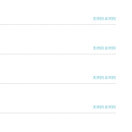
支持
[0]
反对
[0]
支持
[0]
反对
[0]
支持
[0]
反对
[0]
支持
[0]
反对
[0]