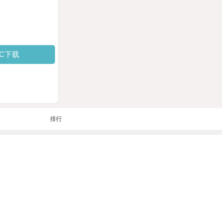
PC下载
排行