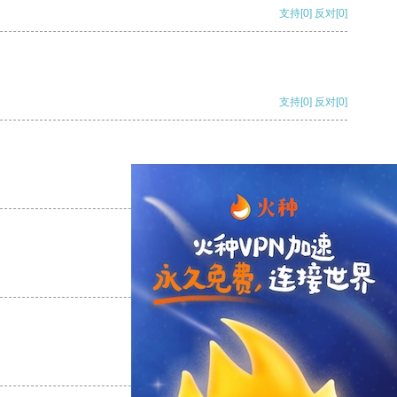
支持
[0]
反对
[0]
支持
[0]
反对
[0]
支持
[0]
反对
[0]
支持
[0]
反对
[0]
支持
[0]
反对
[0]