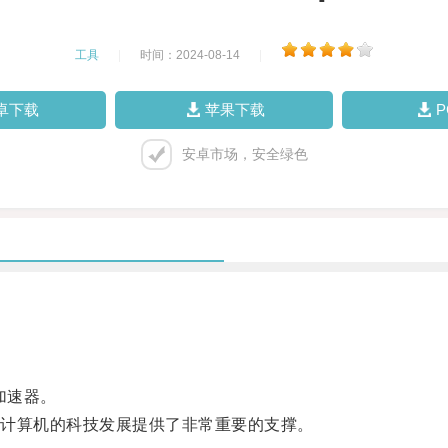
工具
|
时间：2024-08-14
|
卓下载
苹果下载
安卓市场，安全绿色
加速器。
计算机的科技发展提供了非常重要的支撑。