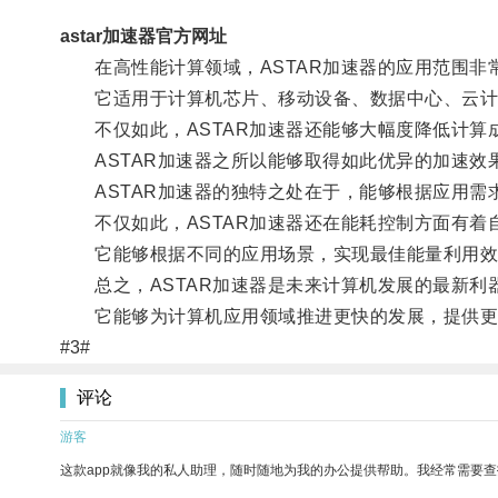
astar加速器官方网址
在高性能计算领域，ASTAR加速器的应用范围非
它适用于计算机芯片、移动设备、数据中心、云计算
不仅如此，ASTAR加速器还能够大幅度降低计算
ASTAR加速器之所以能够取得如此优异的加速效
ASTAR加速器的独特之处在于，能够根据应用需
不仅如此，ASTAR加速器还在能耗控制方面有着
它能够根据不同的应用场景，实现最佳能量利用效
总之，ASTAR加速器是未来计算机发展的最新利
它能够为计算机应用领域推进更快的发展，提供更
#3#
评论
游客
这款app就像我的私人助理，随时随地为我的办公提供帮助。我经常需要查