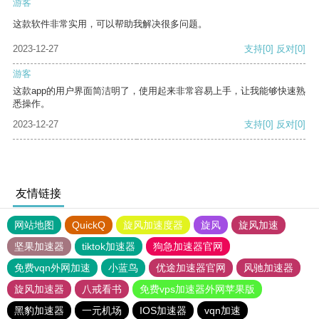
游客
这款软件非常实用，可以帮助我解决很多问题。
2023-12-27
支持
[0]
反对
[0]
游客
这款app的用户界面简洁明了，使用起来非常容易上手，让我能够快速熟
悉操作。
2023-12-27
支持
[0]
反对
[0]
友情链接
网站地图
QuickQ
旋风加速度器
旋风
旋风加速
坚果加速器
tiktok加速器
狗急加速器官网
免费vqn外网加速
小蓝鸟
优途加速器官网
风驰加速器
旋风加速器
八戒看书
免费vps加速器外网苹果版
黑豹加速器
一元机场
IOS加速器
vqn加速