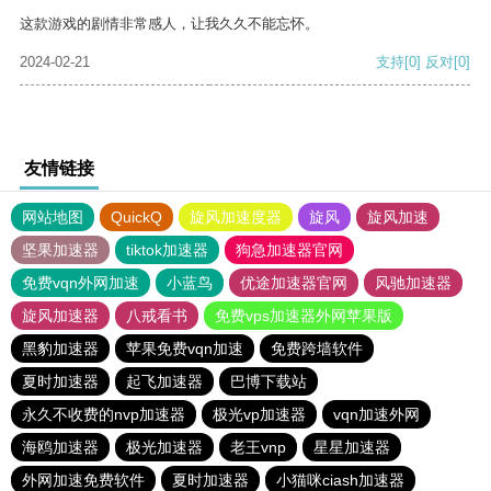
这款游戏的剧情非常感人，让我久久不能忘怀。
2024-02-21
支持
[0]
反对
[0]
友情链接
网站地图
QuickQ
旋风加速度器
旋风
旋风加速
坚果加速器
tiktok加速器
狗急加速器官网
免费vqn外网加速
小蓝鸟
优途加速器官网
风驰加速器
旋风加速器
八戒看书
免费vps加速器外网苹果版
黑豹加速器
苹果免费vqn加速
免费跨墙软件
夏时加速器
起飞加速器
巴博下载站
永久不收费的nvp加速器
极光vp加速器
vqn加速外网
海鸥加速器
极光加速器
老王vnp
星星加速器
外网加速免费软件
夏时加速器
小猫咪ciash加速器