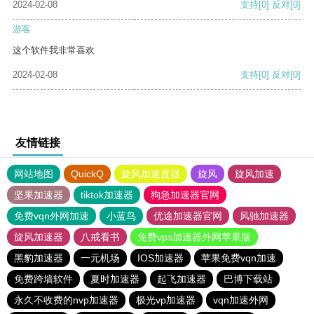
2024-02-08
支持
[0]
反对
[0]
游客
这个软件我非常喜欢
2024-02-08
支持
[0]
反对
[0]
友情链接
网站地图
QuickQ
旋风加速度器
旋风
旋风加速
坚果加速器
tiktok加速器
狗急加速器官网
免费vqn外网加速
小蓝鸟
优途加速器官网
风驰加速器
旋风加速器
八戒看书
免费vps加速器外网苹果版
黑豹加速器
一元机场
IOS加速器
苹果免费vqn加速
免费跨墙软件
夏时加速器
起飞加速器
巴博下载站
永久不收费的nvp加速器
极光vp加速器
vqn加速外网