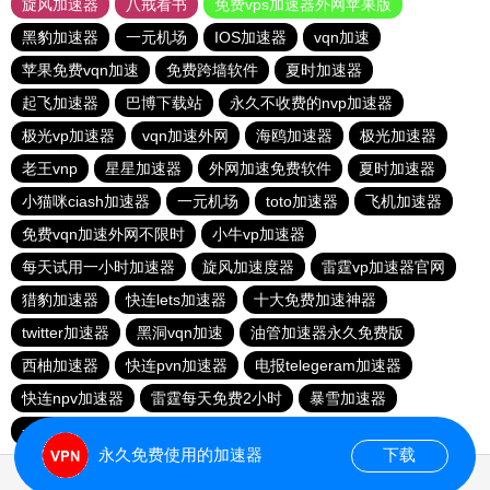
旋风加速器
八戒看书
免费vps加速器外网苹果版
黑豹加速器
一元机场
IOS加速器
vqn加速
苹果免费vqn加速
免费跨墙软件
夏时加速器
起飞加速器
巴博下载站
永久不收费的nvp加速器
极光vp加速器
vqn加速外网
海鸥加速器
极光加速器
老王vnp
星星加速器
外网加速免费软件
夏时加速器
小猫咪ciash加速器
一元机场
toto加速器
飞机加速器
免费vqn加速外网不限时
小牛vp加速器
每天试用一小时加速器
旋风加速度器
雷霆vp加速器官网
猎豹加速器
快连lets加速器
十大免费加速神器
twitter加速器
黑洞vqn加速
油管加速器永久免费版
西柚加速器
快连pvn加速器
电报telegeram加速器
快连npv加速器
雷霆每天免费2小时
暴雪加速器
一元机场
永久免费使用的加速器
下载